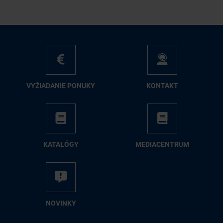
VY­ŽIA­DA­NIE PO­NU­KY
KON­TAKT
KA­TA­LÓ­GY
ME­DIA­CEN­TRUM
NO­VIN­KY