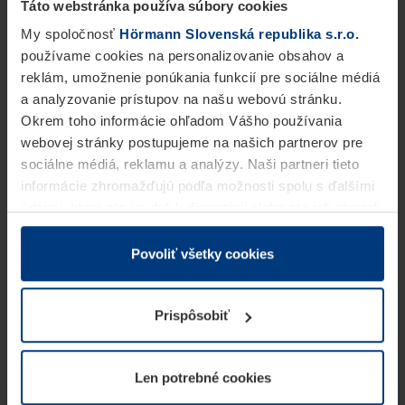
Táto webstránka používa súbory cookies
My spoločnosť
Hörmann Slovenská republika s.r.o.
používame cookies na personalizovanie obsahov a
reklám, umožnenie ponúkania funkcií pre sociálne médiá
a analyzovanie prístupov na našu webovú stránku.
Okrem toho informácie ohľadom Vášho používania
webovej stránky postupujeme na našich partnerov pre
sociálne médiá, reklamu a analýzy. Naši partneri tieto
informácie zhromažďujú podľa možnosti spolu s ďalšími
údajmi, ktoré ste im dali k dispozícii alebo ste ich zbierali
v rámci Vášho využívania služieb.
Z právneho hľadiska môžeme cookies ukladať na Vašom
Povoliť všetky cookies
zariadení, keď sú tieto bezpodmienečne potrebné na
prevádzku tejto stránky. Pre všetky ostatné typy cookie
Prispôsobiť
potrebujeme Vaše povolenie. Vaše povolenie môžete
kedykoľvek zmeniť alebo odvolať vo vysvetlení cookie
na stránke
Vyhlásenie o ochrane osobných údajov
Len potrebné cookies
našej webovej stránky.