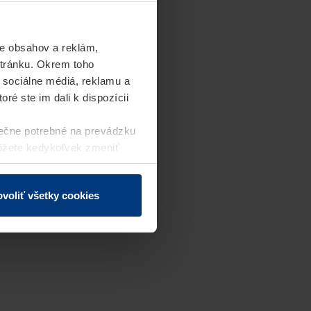
e obsahov a reklám,
stránku. Okrem toho
 sociálne médiá, reklamu a
ré ste im dali k dispozícii
ečne potrebné na prevádzku
môžete kedykoľvek zmeniť
j webovej stránky.
voliť všetky cookies