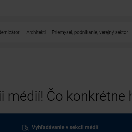
ernizátori
Architekti
Priemysel, podnikanie, verejný sektor
cii médií! Čo konkrétne
Vyhľadávanie v sekcii médií