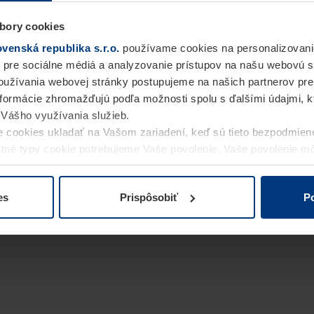
bory cookies
enská republika s.r.o.
používame cookies na personalizovani
 pre sociálne médiá a analyzovanie prístupov na našu webovú 
užívania webovej stránky postupujeme na našich partnerov pre
informácie zhromažďujú podľa možnosti spolu s ďalšími údajmi, kto
i Vášho využívania služieb.
 cookies ukladať na Vašom zariadení, keď sú tieto bezpodmien
statné typy cookie potrebujeme Vaše povolenie. Vaše povolenie 
cookie na stránke
Vyhlásenie o ochrane osobných údajov
naše
es
Prispôsobiť
Po