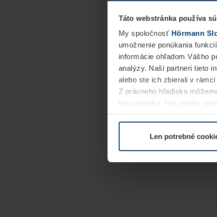
Táto webstránka používa sú
My spoločnosť
Hörmann Slov
umožnenie ponúkania funkcií
informácie ohľadom Vášho po
analýzy. Naši partneri tieto 
alebo ste ich zbierali v rámc
Z právneho hľadiska môžeme
tejto stránky. Pre všetky o
alebo odvolať vo vysvetlení 
Len potrebné cooki