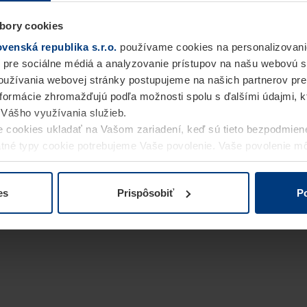
bory cookies
enská republika s.r.o.
používame cookies na personalizovani
 pre sociálne médiá a analyzovanie prístupov na našu webovú 
užívania webovej stránky postupujeme na našich partnerov pre
informácie zhromažďujú podľa možnosti spolu s ďalšími údajmi, kto
i Vášho využívania služieb.
 cookies ukladať na Vašom zariadení, keď sú tieto bezpodmien
statné typy cookie potrebujeme Vaše povolenie. Vaše povolenie 
cookie na stránke
Vyhlásenie o ochrane osobných údajov
naše
es
Prispôsobiť
Po