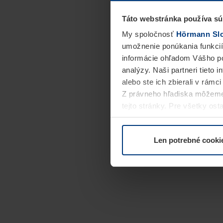
Táto webstránka používa sú
My spoločnosť
Hörmann Slov
umožnenie ponúkania funkcií
informácie ohľadom Vášho po
analýzy. Naši partneri tieto 
alebo ste ich zbierali v rámc
Z právneho hľadiska môžeme
tejto stránky. Pre všetky o
alebo odvolať vo vysvetlení 
Len potrebné cooki