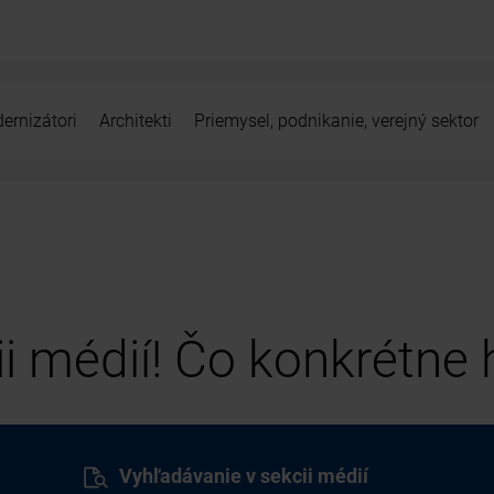
ernizátori
Architekti
Priemysel, podnikanie, verejný sektor
cii médií! Čo konkrétne
Vyhľadávanie v sekcii médií