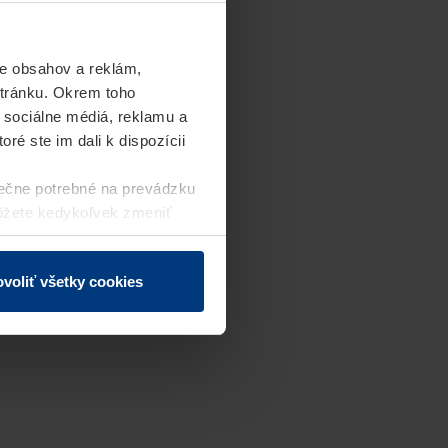
e obsahov a reklám,
stránku. Okrem toho
 sociálne médiá, reklamu a
ré ste im dali k dispozícii
ečne potrebné na prevádzku
môžete kedykoľvek zmeniť
j webovej stránky.
voliť všetky cookies