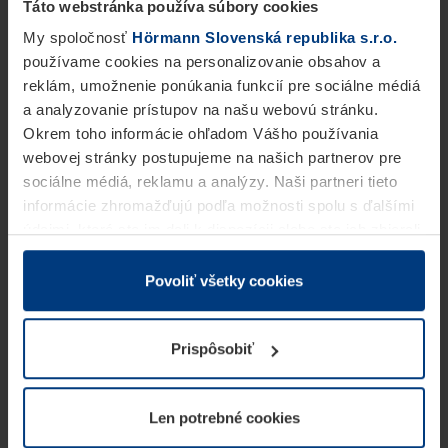
Táto webstránka používa súbory cookies
My spoločnosť
Hörmann Slovenská republika s.r.o.
používame cookies na personalizovanie obsahov a
reklám, umožnenie ponúkania funkcií pre sociálne médiá
a analyzovanie prístupov na našu webovú stránku.
Okrem toho informácie ohľadom Vášho používania
webovej stránky postupujeme na našich partnerov pre
sociálne médiá, reklamu a analýzy. Naši partneri tieto
informácie zhromažďujú podľa možnosti spolu s ďalšími
údajmi, ktoré ste im dali k dispozícii alebo ste ich zbierali
v rámci Vášho využívania služieb.
Z právneho hľadiska môžeme cookies ukladať na Vašom
Povoliť všetky cookies
zariadení, keď sú tieto bezpodmienečne potrebné na
prevádzku tejto stránky. Pre všetky ostatné typy cookie
Prispôsobiť
potrebujeme Vaše povolenie. Vaše povolenie môžete
kedykoľvek zmeniť alebo odvolať vo vysvetlení cookie
na stránke
Vyhlásenie o ochrane osobných údajov
Len potrebné cookies
našej webovej stránky.