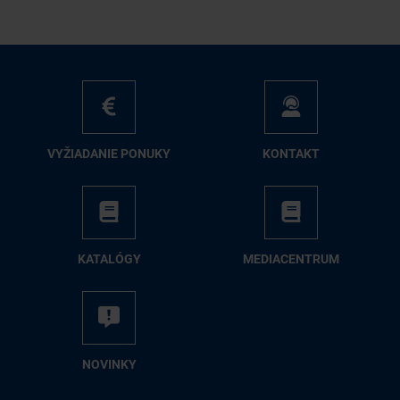
VY­ŽIA­DA­NIE PO­NU­KY
KON­TAKT
KA­TA­LÓ­GY
ME­DIA­CEN­TRUM
NO­VIN­KY