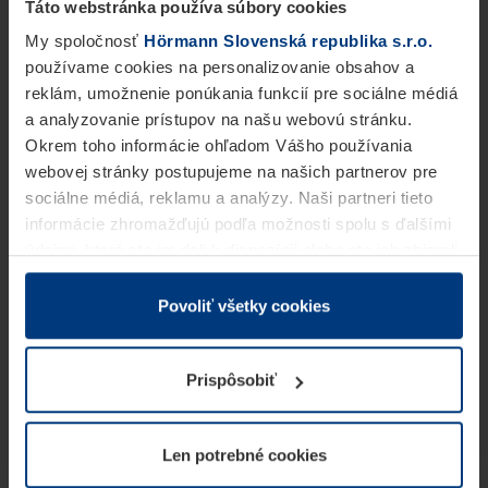
Táto webstránka používa súbory cookies
My spoločnosť
Hörmann Slovenská republika s.r.o.
používame cookies na personalizovanie obsahov a
reklám, umožnenie ponúkania funkcií pre sociálne médiá
a analyzovanie prístupov na našu webovú stránku.
Okrem toho informácie ohľadom Vášho používania
webovej stránky postupujeme na našich partnerov pre
sociálne médiá, reklamu a analýzy. Naši partneri tieto
informácie zhromažďujú podľa možnosti spolu s ďalšími
údajmi, ktoré ste im dali k dispozícii alebo ste ich zbierali
v rámci Vášho využívania služieb.
Z právneho hľadiska môžeme cookies ukladať na Vašom
Povoliť všetky cookies
zariadení, keď sú tieto bezpodmienečne potrebné na
prevádzku tejto stránky. Pre všetky ostatné typy cookie
Prispôsobiť
potrebujeme Vaše povolenie. Vaše povolenie môžete
kedykoľvek zmeniť alebo odvolať vo vysvetlení cookie
na stránke
Vyhlásenie o ochrane osobných údajov
Len potrebné cookies
našej webovej stránky.