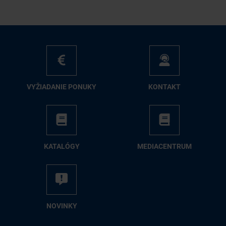
VY­ŽIA­DA­NIE PO­NU­KY
KON­TAKT
KA­TA­LÓ­GY
ME­DIA­CEN­TRUM
NO­VIN­KY