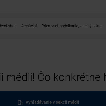
ernizátori
Architekti
Priemysel, podnikanie, verejný sektor
cii médií! Čo konkrétne
Vyhľadávanie v sekcii médií