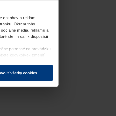
e obsahov a reklám,
stránku. Okrem toho
 sociálne médiá, reklamu a
ré ste im dali k dispozícii
ečne potrebné na prevádzku
môžete kedykoľvek zmeniť
j webovej stránky.
voliť všetky cookies