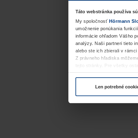
Táto webstránka používa sú
My spoločnosť
Hörmann Slov
umožnenie ponúkania funkcií
informácie ohľadom Vášho po
analýzy. Naši partneri tieto 
alebo ste ich zbierali v rámc
Z právneho hľadiska môžeme
tejto stránky. Pre všetky o
alebo odvolať vo vysvetlení 
Len potrebné cooki