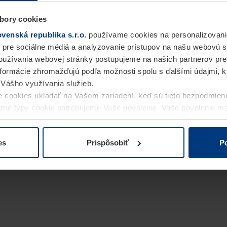
bory cookies
enská republika s.r.o.
používame cookies na personalizovani
 pre sociálne médiá a analyzovanie prístupov na našu webovú 
užívania webovej stránky postupujeme na našich partnerov pre
informácie zhromažďujú podľa možnosti spolu s ďalšími údajmi, kto
i Vášho využívania služieb.
 cookies ukladať na Vašom zariadení, keď sú tieto bezpodmien
statné typy cookie potrebujeme Vaše povolenie. Vaše povolenie 
cookie na stránke
Vyhlásenie o ochrane osobných údajov
naše
es
Prispôsobiť
Po