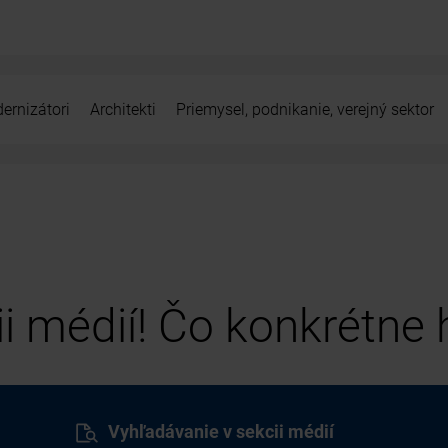
ernizátori
Architekti
Priemysel, podnikanie, verejný sektor
cii médií! Čo konkrétne
Vyhľadávanie v sekcii médií