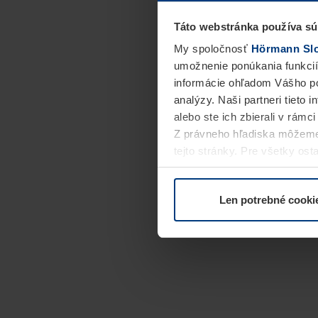
Táto webstránka používa sú
My spoločnosť
Hörmann Slov
umožnenie ponúkania funkcií
informácie ohľadom Vášho po
analýzy. Naši partneri tieto 
alebo ste ich zbierali v rámc
Z právneho hľadiska môžeme
tejto stránky. Pre všetky o
alebo odvolať vo vysvetlení 
Len potrebné cooki