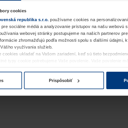
bory cookies
enská republika s.r.o.
používame cookies na personalizovani
 pre sociálne médiá a analyzovanie prístupov na našu webovú 
užívania webovej stránky postupujeme na našich partnerov pre
informácie zhromažďujú podľa možnosti spolu s ďalšími údajmi, kto
i Vášho využívania služieb.
 cookies ukladať na Vašom zariadení, keď sú tieto bezpodmien
statné typy cookie potrebujeme Vaše povolenie. Vaše povolenie 
cookie na stránke
Vyhlásenie o ochrane osobných údajov
naše
es
Prispôsobiť
Po