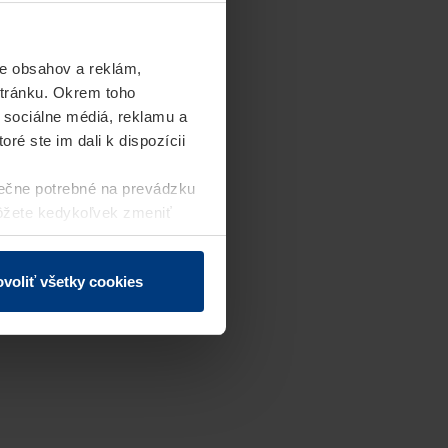
e obsahov a reklám,
stránku. Okrem toho
 sociálne médiá, reklamu a
ré ste im dali k dispozícii
ečne potrebné na prevádzku
môžete kedykoľvek zmeniť
j webovej stránky.
voliť všetky cookies