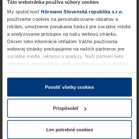
Táto webstránka používa súbory cookies
My spoločnosť
Hörmann Slovenská republika s.r.o.
používame cookies na personalizovanie obsahov a
reklám, umožnenie ponúkania funkcií pre sociálne médiá
a analyzovanie prístupov na našu webovú stránku.
Okrem toho informácie ohľadom Vášho používania
webovej stránky postupujeme na našich partnerov pre
sociálne médiá, reklamu a analýzy. Naši partneri tieto
informácie zhromažďujú podľa možnosti spolu s ďalšími
údajmi, ktoré ste im dali k dispozícii alebo ste ich zbierali
v rámci Vášho využívania služieb.
Z právneho hľadiska môžeme cookies ukladať na Vašom
Povoliť všetky cookies
zariadení, keď sú tieto bezpodmienečne potrebné na
prevádzku tejto stránky. Pre všetky ostatné typy cookie
Prispôsobiť
potrebujeme Vaše povolenie. Vaše povolenie môžete
kedykoľvek zmeniť alebo odvolať vo vysvetlení cookie
na stránke
Vyhlásenie o ochrane osobných údajov
Len potrebné cookies
našej webovej stránky.