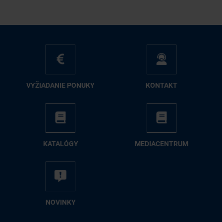
VY­ŽIA­DA­NIE PO­NU­KY
KON­TAKT
KA­TA­LÓ­GY
ME­DIA­CEN­TRUM
NO­VIN­KY