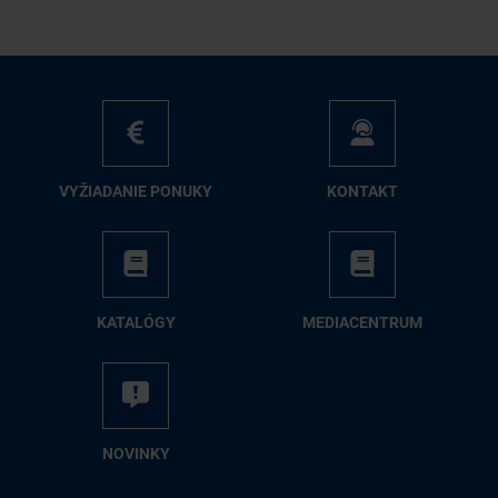
VY­ŽIA­DA­NIE PO­NU­KY
KON­TAKT
KA­TA­LÓ­GY
ME­DIA­CEN­TRUM
NO­VIN­KY