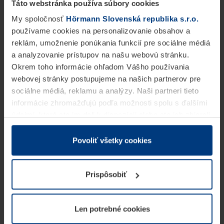
Táto webstránka používa súbory cookies
My spoločnosť
Hörmann Slovenská republika s.r.o.
používame cookies na personalizovanie obsahov a
reklám, umožnenie ponúkania funkcií pre sociálne médiá
a analyzovanie prístupov na našu webovú stránku.
Okrem toho informácie ohľadom Vášho používania
webovej stránky postupujeme na našich partnerov pre
sociálne médiá, reklamu a analýzy. Naši partneri tieto
informácie zhromažďujú podľa možnosti spolu s ďalšími
údajmi, ktoré ste im dali k dispozícii alebo ste ich zbierali
v rámci Vášho využívania služieb.
Z právneho hľadiska môžeme cookies ukladať na Vašom
Povoliť všetky cookies
zariadení, keď sú tieto bezpodmienečne potrebné na
prevádzku tejto stránky. Pre všetky ostatné typy cookie
Prispôsobiť
potrebujeme Vaše povolenie. Vaše povolenie môžete
kedykoľvek zmeniť alebo odvolať vo vysvetlení cookie
na stránke
Vyhlásenie o ochrane osobných údajov
Len potrebné cookies
našej webovej stránky.