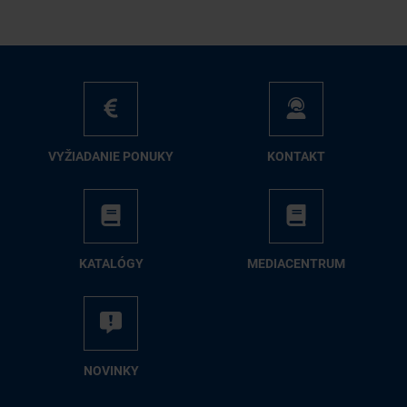
VY­ŽIA­DA­NIE PO­NU­KY
KON­TAKT
KA­TA­LÓ­GY
ME­DIA­CEN­TRUM
NO­VIN­KY