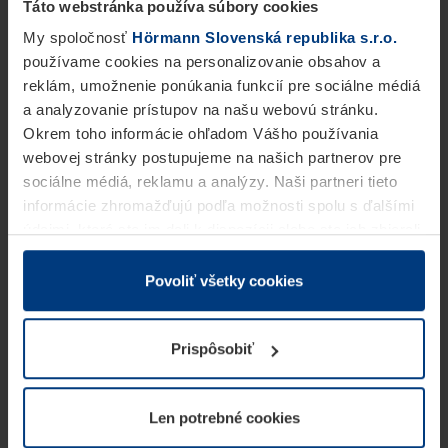
Táto webstránka používa súbory cookies
My spoločnosť
Hörmann Slovenská republika s.r.o.
používame cookies na personalizovanie obsahov a
reklám, umožnenie ponúkania funkcií pre sociálne médiá
a analyzovanie prístupov na našu webovú stránku.
Okrem toho informácie ohľadom Vášho používania
webovej stránky postupujeme na našich partnerov pre
sociálne médiá, reklamu a analýzy. Naši partneri tieto
informácie zhromažďujú podľa možnosti spolu s ďalšími
údajmi, ktoré ste im dali k dispozícii alebo ste ich zbierali
v rámci Vášho využívania služieb.
Z právneho hľadiska môžeme cookies ukladať na Vašom
Povoliť všetky cookies
zariadení, keď sú tieto bezpodmienečne potrebné na
prevádzku tejto stránky. Pre všetky ostatné typy cookie
Prispôsobiť
potrebujeme Vaše povolenie. Vaše povolenie môžete
kedykoľvek zmeniť alebo odvolať vo vysvetlení cookie
na stránke
Vyhlásenie o ochrane osobných údajov
Len potrebné cookies
našej webovej stránky.