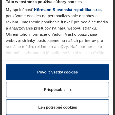
Táto webstránka používa súbory cookies
My spoločnosť
Hörmann Slovenská republika s.r.o.
používame cookies na personalizovanie obsahov a
reklám, umožnenie ponúkania funkcií pre sociálne médiá
a analyzovanie prístupov na našu webovú stránku.
Okrem toho informácie ohľadom Vášho používania
webovej stránky postupujeme na našich partnerov pre
sociálne médiá, reklamu a analýzy. Naši partneri tieto
informácie zhromažďujú podľa možnosti spolu s ďalšími
údajmi, ktoré ste im dali k dispozícii alebo ste ich zbierali
v rámci Vášho využívania služieb.
Z právneho hľadiska môžeme cookies ukladať na Vašom
Povoliť všetky cookies
zariadení, keď sú tieto bezpodmienečne potrebné na
prevádzku tejto stránky. Pre všetky ostatné typy cookie
Prispôsobiť
potrebujeme Vaše povolenie. Vaše povolenie môžete
kedykoľvek zmeniť alebo odvolať vo vysvetlení cookie
na stránke
Vyhlásenie o ochrane osobných údajov
Len potrebné cookies
našej webovej stránky.