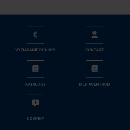
VY­ŽIA­DA­NIE PO­NU­KY
KON­TAKT
KA­TA­LÓ­GY
ME­DIA­CEN­TRUM
NO­VIN­KY