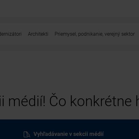
ernizátori
Architekti
Priemysel, podnikanie, verejný sektor
cii médií! Čo konkrétne
Vyhľadávanie v sekcii médií