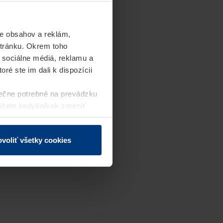
e obsahov a reklám,
stránku. Okrem toho
 sociálne médiá, reklamu a
ré ste im dali k dispozícii
ečne potrebné na prevádzku
môžete kedykoľvek zmeniť
j webovej stránky.
voliť všetky cookies