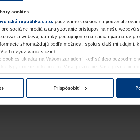
bory cookies
enská republika s.r.o.
používame cookies na personalizovani
 pre sociálne médiá a analyzovanie prístupov na našu webovú 
užívania webovej stránky postupujeme na našich partnerov pre
informácie zhromažďujú podľa možnosti spolu s ďalšími údajmi, kto
i Vášho využívania služieb.
 cookies ukladať na Vašom zariadení, keď sú tieto bezpodmien
statné typy cookie potrebujeme Vaše povolenie. Vaše povolenie 
cookie na stránke
Vyhlásenie o ochrane osobných údajov
naše
es
Prispôsobiť
Po