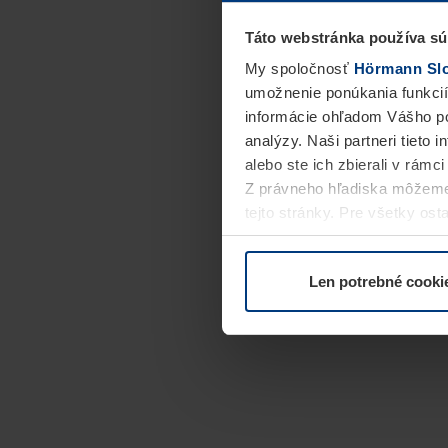
Táto webstránka používa sú
My spoločnosť
Hörmann Slov
umožnenie ponúkania funkcií
informácie ohľadom Vášho po
analýzy. Naši partneri tieto 
alebo ste ich zbierali v rámc
Z právneho hľadiska môžeme
tejto stránky. Pre všetky o
alebo odvolať vo vysvetlení 
Len potrebné cooki