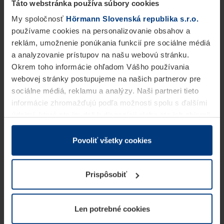
Táto webstránka používa súbory cookies
My spoločnosť
Hörmann Slovenská republika s.r.o.
používame cookies na personalizovanie obsahov a
reklám, umožnenie ponúkania funkcií pre sociálne médiá
a analyzovanie prístupov na našu webovú stránku.
Okrem toho informácie ohľadom Vášho používania
webovej stránky postupujeme na našich partnerov pre
sociálne médiá, reklamu a analýzy. Naši partneri tieto
informácie zhromažďujú podľa možnosti spolu s ďalšími
údajmi, ktoré ste im dali k dispozícii alebo ste ich zbierali
v rámci Vášho využívania služieb.
Z právneho hľadiska môžeme cookies ukladať na Vašom
Povoliť všetky cookies
zariadení, keď sú tieto bezpodmienečne potrebné na
prevádzku tejto stránky. Pre všetky ostatné typy cookie
Prispôsobiť
potrebujeme Vaše povolenie. Vaše povolenie môžete
kedykoľvek zmeniť alebo odvolať vo vysvetlení cookie
na stránke
Vyhlásenie o ochrane osobných údajov
Len potrebné cookies
našej webovej stránky.