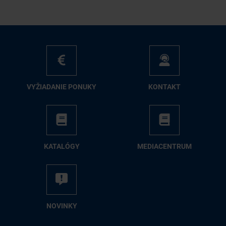
VY­ŽIA­DA­NIE PO­NU­KY
KON­TAKT
KA­TA­LÓ­GY
ME­DIA­CEN­TRUM
NO­VIN­KY