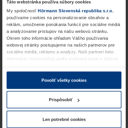
Táto webstránka používa súbory cookies
My spoločnosť
Hörmann Slovenská republika s.r.o.
používame cookies na personalizovanie obsahov a
reklám, umožnenie ponúkania funkcií pre sociálne médiá
a analyzovanie prístupov na našu webovú stránku.
Okrem toho informácie ohľadom Vášho používania
webovej stránky postupujeme na našich partnerov pre
sociálne médiá, reklamu a analýzy. Naši partneri tieto
informácie zhromažďujú podľa možnosti spolu s ďalšími
údajmi, ktoré ste im dali k dispozícii alebo ste ich zbierali
v rámci Vášho využívania služieb.
Z právneho hľadiska môžeme cookies ukladať na Vašom
Povoliť všetky cookies
zariadení, keď sú tieto bezpodmienečne potrebné na
prevádzku tejto stránky. Pre všetky ostatné typy cookie
Prispôsobiť
potrebujeme Vaše povolenie. Vaše povolenie môžete
kedykoľvek zmeniť alebo odvolať vo vysvetlení cookie
na stránke
Vyhlásenie o ochrane osobných údajov
Len potrebné cookies
našej webovej stránky.