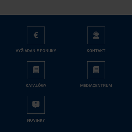
VY­ŽIA­DA­NIE PO­NU­KY
KON­TAKT
KA­TA­LÓ­GY
ME­DIA­CEN­TRUM
NO­VIN­KY