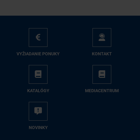
VY­ŽIA­DA­NIE PO­NU­KY
KON­TAKT
KA­TA­LÓ­GY
ME­DIA­CEN­TRUM
NO­VIN­KY