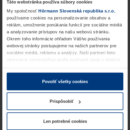
Táto webstránka používa súbory cookies
My spoločnosť
Hörmann Slovenská republika s.r.o.
používame cookies na personalizovanie obsahov a
reklám, umožnenie ponúkania funkcií pre sociálne médiá
a analyzovanie prístupov na našu webovú stránku.
Okrem toho informácie ohľadom Vášho používania
webovej stránky postupujeme na našich partnerov pre
sociálne médiá, reklamu a analýzy. Naši partneri tieto
informácie zhromažďujú podľa možnosti spolu s ďalšími
údajmi, ktoré ste im dali k dispozícii alebo ste ich zbierali
v rámci Vášho využívania služieb.
Z právneho hľadiska môžeme cookies ukladať na Vašom
Povoliť všetky cookies
zariadení, keď sú tieto bezpodmienečne potrebné na
prevádzku tejto stránky. Pre všetky ostatné typy cookie
Prispôsobiť
potrebujeme Vaše povolenie. Vaše povolenie môžete
kedykoľvek zmeniť alebo odvolať vo vysvetlení cookie
na stránke
Vyhlásenie o ochrane osobných údajov
Len potrebné cookies
našej webovej stránky.