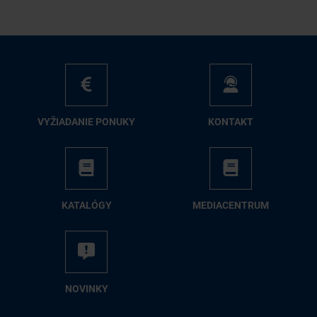
VY­ŽIA­DA­NIE PO­NU­KY
KON­TAKT
KA­TA­LÓ­GY
ME­DIA­CEN­TRUM
NO­VIN­KY