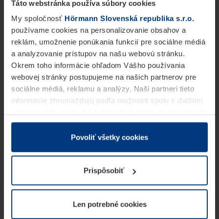
Táto webstránka používa súbory cookies
My spoločnosť
Hörmann Slovenská republika s.r.o.
používame cookies na personalizovanie obsahov a
reklám, umožnenie ponúkania funkcií pre sociálne médiá
a analyzovanie prístupov na našu webovú stránku.
Okrem toho informácie ohľadom Vášho používania
webovej stránky postupujeme na našich partnerov pre
sociálne médiá, reklamu a analýzy. Naši partneri tieto
informácie zhromažďujú podľa možnosti spolu s ďalšími
údajmi, ktoré ste im dali k dispozícii alebo ste ich zbierali
v rámci Vášho využívania služieb.
Z právneho hľadiska môžeme cookies ukladať na Vašom
Povoliť všetky cookies
zariadení, keď sú tieto bezpodmienečne potrebné na
prevádzku tejto stránky. Pre všetky ostatné typy cookie
Prispôsobiť
potrebujeme Vaše povolenie. Vaše povolenie môžete
kedykoľvek zmeniť alebo odvolať vo vysvetlení cookie
na stránke
Vyhlásenie o ochrane osobných údajov
Len potrebné cookies
našej webovej stránky.