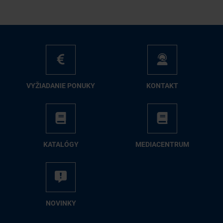
VY­ŽIA­DA­NIE PO­NU­KY
KON­TAKT
KA­TA­LÓ­GY
ME­DIA­CEN­TRUM
NO­VIN­KY