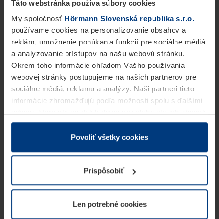
Táto webstránka používa súbory cookies
My spoločnosť
Hörmann Slovenská republika s.r.o.
používame cookies na personalizovanie obsahov a
reklám, umožnenie ponúkania funkcií pre sociálne médiá
a analyzovanie prístupov na našu webovú stránku.
Okrem toho informácie ohľadom Vášho používania
webovej stránky postupujeme na našich partnerov pre
sociálne médiá, reklamu a analýzy. Naši partneri tieto
informácie zhromažďujú podľa možnosti spolu s ďalšími
údajmi, ktoré ste im dali k dispozícii alebo ste ich zbierali
v rámci Vášho využívania služieb.
Z právneho hľadiska môžeme cookies ukladať na Vašom
Povoliť všetky cookies
zariadení, keď sú tieto bezpodmienečne potrebné na
prevádzku tejto stránky. Pre všetky ostatné typy cookie
Prispôsobiť
potrebujeme Vaše povolenie. Vaše povolenie môžete
kedykoľvek zmeniť alebo odvolať vo vysvetlení cookie
na stránke
Vyhlásenie o ochrane osobných údajov
Len potrebné cookies
našej webovej stránky.