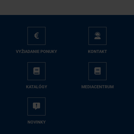
VY­ŽIA­DA­NIE PO­NU­KY
KON­TAKT
KA­TA­LÓ­GY
ME­DIA­CEN­TRUM
NO­VIN­KY