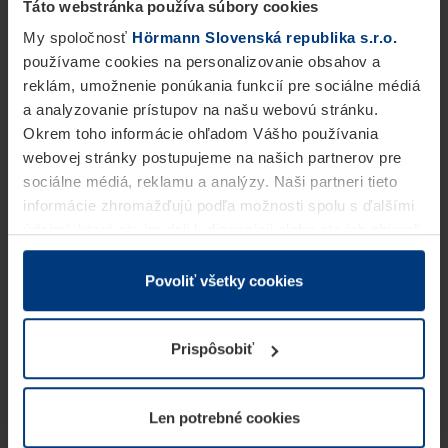
Táto webstránka používa súbory cookies
My spoločnosť
Hörmann Slovenská republika s.r.o.
používame cookies na personalizovanie obsahov a
reklám, umožnenie ponúkania funkcií pre sociálne médiá
a analyzovanie prístupov na našu webovú stránku.
Okrem toho informácie ohľadom Vášho používania
webovej stránky postupujeme na našich partnerov pre
sociálne médiá, reklamu a analýzy. Naši partneri tieto
informácie zhromažďujú podľa možnosti spolu s ďalšími
údajmi, ktoré ste im dali k dispozícii alebo ste ich zbierali
v rámci Vášho využívania služieb.
Z právneho hľadiska môžeme cookies ukladať na Vašom
Povoliť všetky cookies
zariadení, keď sú tieto bezpodmienečne potrebné na
prevádzku tejto stránky. Pre všetky ostatné typy cookie
Prispôsobiť
potrebujeme Vaše povolenie. Vaše povolenie môžete
kedykoľvek zmeniť alebo odvolať vo vysvetlení cookie
na stránke
Vyhlásenie o ochrane osobných údajov
Len potrebné cookies
našej webovej stránky.