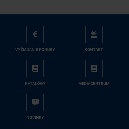
VY­ŽIA­DA­NIE PO­NU­KY
KON­TAKT
KA­TA­LÓ­GY
ME­DIA­CEN­TRUM
NO­VIN­KY