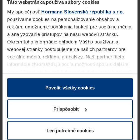
Táto webstránka používa súbory cookies
My spoločnosť
Hörmann Slovenská republika s.r.o.
používame cookies na personalizovanie obsahov a
reklám, umožnenie ponúkania funkcií pre sociálne médiá
a analyzovanie prístupov na našu webovú stránku.
Okrem toho informácie ohľadom Vášho používania
webovej stránky postupujeme na našich partnerov pre
sociálne médiá, reklamu a analýzy. Naši partneri tieto
informácie zhromažďujú podľa možnosti spolu s ďalšími
údajmi, ktoré ste im dali k dispozícii alebo ste ich zbierali
v rámci Vášho využívania služieb.
Z právneho hľadiska môžeme cookies ukladať na Vašom
Povoliť všetky cookies
zariadení, keď sú tieto bezpodmienečne potrebné na
prevádzku tejto stránky. Pre všetky ostatné typy cookie
Prispôsobiť
potrebujeme Vaše povolenie. Vaše povolenie môžete
kedykoľvek zmeniť alebo odvolať vo vysvetlení cookie
na stránke
Vyhlásenie o ochrane osobných údajov
Len potrebné cookies
našej webovej stránky.