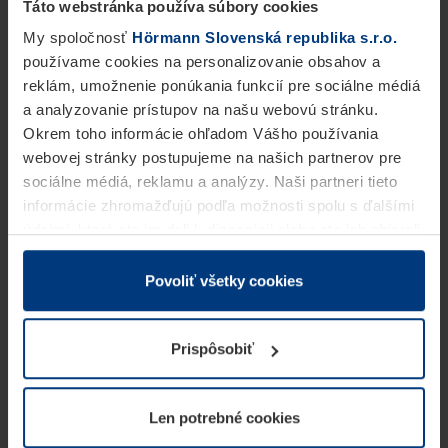
Táto webstránka používa súbory cookies
My spoločnosť
Hörmann Slovenská republika s.r.o.
používame cookies na personalizovanie obsahov a
reklám, umožnenie ponúkania funkcií pre sociálne médiá
a analyzovanie prístupov na našu webovú stránku.
Okrem toho informácie ohľadom Vášho používania
webovej stránky postupujeme na našich partnerov pre
sociálne médiá, reklamu a analýzy. Naši partneri tieto
informácie zhromažďujú podľa možnosti spolu s ďalšími
údajmi, ktoré ste im dali k dispozícii alebo ste ich zbierali
v rámci Vášho využívania služieb.
Z právneho hľadiska môžeme cookies ukladať na Vašom
Povoliť všetky cookies
zariadení, keď sú tieto bezpodmienečne potrebné na
prevádzku tejto stránky. Pre všetky ostatné typy cookie
Prispôsobiť
potrebujeme Vaše povolenie. Vaše povolenie môžete
kedykoľvek zmeniť alebo odvolať vo vysvetlení cookie
na stránke
Vyhlásenie o ochrane osobných údajov
Len potrebné cookies
našej webovej stránky.