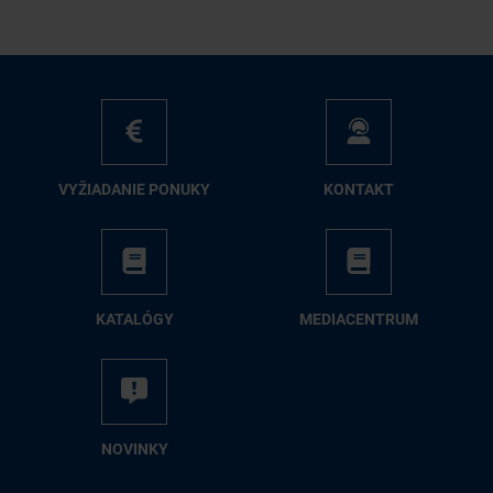
VY­ŽIA­DA­NIE PO­NU­KY
KON­TAKT
KA­TA­LÓ­GY
ME­DIA­CEN­TRUM
NO­VIN­KY