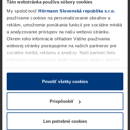
Táto webstránka používa súbory cookies
My spoločnosť
Hörmann Slovenská republika s.r.o.
používame cookies na personalizovanie obsahov a
reklám, umožnenie ponúkania funkcií pre sociálne médiá
a analyzovanie prístupov na našu webovú stránku.
Okrem toho informácie ohľadom Vášho používania
webovej stránky postupujeme na našich partnerov pre
sociálne médiá, reklamu a analýzy. Naši partneri tieto
informácie zhromažďujú podľa možnosti spolu s ďalšími
údajmi, ktoré ste im dali k dispozícii alebo ste ich zbierali
v rámci Vášho využívania služieb.
Z právneho hľadiska môžeme cookies ukladať na Vašom
Povoliť všetky cookies
zariadení, keď sú tieto bezpodmienečne potrebné na
prevádzku tejto stránky. Pre všetky ostatné typy cookie
Prispôsobiť
potrebujeme Vaše povolenie. Vaše povolenie môžete
kedykoľvek zmeniť alebo odvolať vo vysvetlení cookie
na stránke
Vyhlásenie o ochrane osobných údajov
Len potrebné cookies
našej webovej stránky.