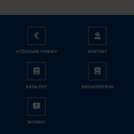
VY­ŽIA­DA­NIE PO­NU­KY
KON­TAKT
KA­TA­LÓ­GY
ME­DIA­CEN­TRUM
NO­VIN­KY