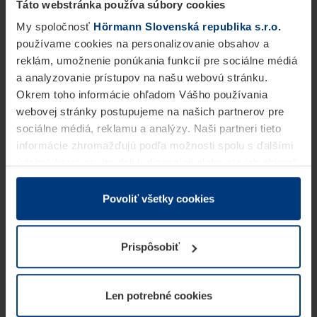
Táto webstránka používa súbory cookies
My spoločnosť
Hörmann Slovenská republika s.r.o.
používame cookies na personalizovanie obsahov a
reklám, umožnenie ponúkania funkcií pre sociálne médiá
a analyzovanie prístupov na našu webovú stránku.
Okrem toho informácie ohľadom Vášho používania
webovej stránky postupujeme na našich partnerov pre
sociálne médiá, reklamu a analýzy. Naši partneri tieto
informácie zhromažďujú podľa možnosti spolu s ďalšími
údajmi, ktoré ste im dali k dispozícii alebo ste ich zbierali
v rámci Vášho využívania služieb.
Z právneho hľadiska môžeme cookies ukladať na Vašom
Povoliť všetky cookies
zariadení, keď sú tieto bezpodmienečne potrebné na
prevádzku tejto stránky. Pre všetky ostatné typy cookie
Prispôsobiť
potrebujeme Vaše povolenie. Vaše povolenie môžete
kedykoľvek zmeniť alebo odvolať vo vysvetlení cookie
na stránke
Vyhlásenie o ochrane osobných údajov
Len potrebné cookies
našej webovej stránky.