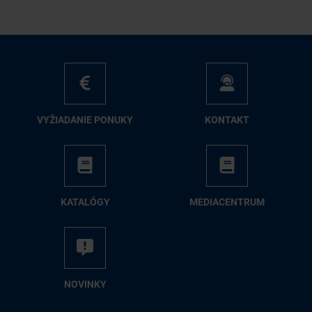
VY­ŽIA­DA­NIE PO­NU­KY
KON­TAKT
KA­TA­LÓ­GY
ME­DIA­CEN­TRUM
NO­VIN­KY