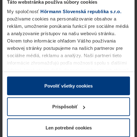
Táto webstránka používa súbory cookies
My spoločnosť
Hörmann Slovenská republika s.r.o.
používame cookies na personalizovanie obsahov a
reklám, umožnenie ponúkania funkcií pre sociálne médiá
a analyzovanie prístupov na našu webovú stránku.
Okrem toho informácie ohľadom Vášho používania
webovej stránky postupujeme na našich partnerov pre
sociálne médiá, reklamu a analýzy. Naši partneri tieto
informácie zhromažďujú podľa možnosti spolu s ďalšími
údajmi, ktoré ste im dali k dispozícii alebo ste ich zbierali
v rámci Vášho využívania služieb.
Z právneho hľadiska môžeme cookies ukladať na Vašom
Povoliť všetky cookies
zariadení, keď sú tieto bezpodmienečne potrebné na
prevádzku tejto stránky. Pre všetky ostatné typy cookie
Prispôsobiť
potrebujeme Vaše povolenie. Vaše povolenie môžete
kedykoľvek zmeniť alebo odvolať vo vysvetlení cookie
na stránke
Vyhlásenie o ochrane osobných údajov
Len potrebné cookies
našej webovej stránky.