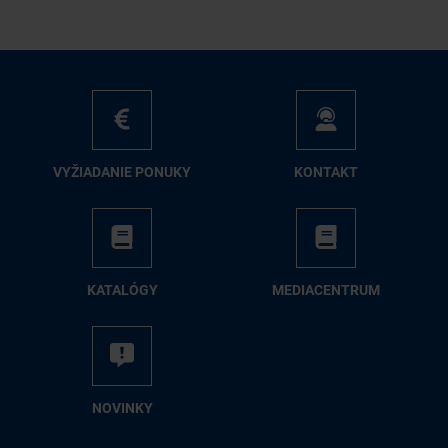
VY­ŽIA­DA­NIE PO­NU­KY
KON­TAKT
KA­TA­LÓ­GY
ME­DIA­CEN­TRUM
NO­VIN­KY