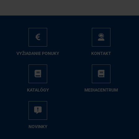
VY­ŽIA­DA­NIE PO­NU­KY
KON­TAKT
KA­TA­LÓ­GY
ME­DIA­CEN­TRUM
NO­VIN­KY