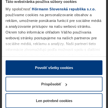
Táto webstránka používa súbory cookies
My spoločnosť
Hörmann Slovenská republika s.r.o.
používame cookies na personalizovanie obsahov a
reklám, umožnenie ponúkania funkcií pre sociálne médiá
a analyzovanie prístupov na našu webovú stránku.
Okrem toho informácie ohľadom Vášho používania
webovej stránky postupujeme na našich partnerov pre
sociálne médiá, reklamu a analýzy. Naši partneri tieto
informácie zhromažďujú podľa možnosti spolu s ďalšími
údajmi, ktoré ste im dali k dispozícii alebo ste ich zbierali
v rámci Vášho využívania služieb.
Z právneho hľadiska môžeme cookies ukladať na Vašom
Povoliť všetky cookies
zariadení, keď sú tieto bezpodmienečne potrebné na
prevádzku tejto stránky. Pre všetky ostatné typy cookie
Prispôsobiť
potrebujeme Vaše povolenie. Vaše povolenie môžete
kedykoľvek zmeniť alebo odvolať vo vysvetlení cookie
na stránke
Vyhlásenie o ochrane osobných údajov
Len potrebné cookies
našej webovej stránky.