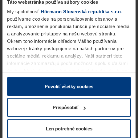
Táto webstránka používa súbory cookies
My spoločnosť
Hörmann Slovenská republika s.r.o.
používame cookies na personalizovanie obsahov a
reklám, umožnenie ponúkania funkcií pre sociálne médiá
a analyzovanie prístupov na našu webovú stránku.
Okrem toho informácie ohľadom Vášho používania
webovej stránky postupujeme na našich partnerov pre
sociálne médiá, reklamu a analýzy. Naši partneri tieto
informácie zhromažďujú podľa možnosti spolu s ďalšími
údajmi, ktoré ste im dali k dispozícii alebo ste ich zbierali
v rámci Vášho využívania služieb.
Z právneho hľadiska môžeme cookies ukladať na Vašom
Povoliť všetky cookies
zariadení, keď sú tieto bezpodmienečne potrebné na
prevádzku tejto stránky. Pre všetky ostatné typy cookie
Prispôsobiť
potrebujeme Vaše povolenie. Vaše povolenie môžete
kedykoľvek zmeniť alebo odvolať vo vysvetlení cookie
na stránke
Vyhlásenie o ochrane osobných údajov
Len potrebné cookies
našej webovej stránky.