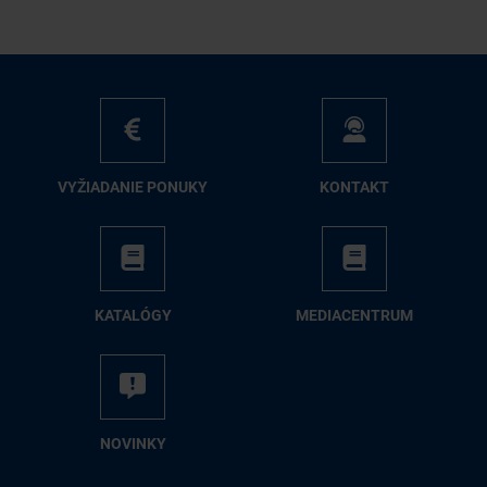
VY­ŽIA­DA­NIE PO­NU­KY
KON­TAKT
KA­TA­LÓ­GY
ME­DIA­CEN­TRUM
NO­VIN­KY