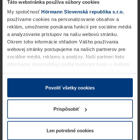
Táto webstránka používa súbory cookies
My spoločnosť
Hörmann Slovenská republika s.r.o.
používame cookies na personalizovanie obsahov a
reklám, umožnenie ponúkania funkcií pre sociálne médiá
a analyzovanie prístupov na našu webovú stránku.
Okrem toho informácie ohľadom Vášho používania
webovej stránky postupujeme na našich partnerov pre
sociálne médiá, reklamu a analýzy. Naši partneri tieto
informácie zhromažďujú podľa možnosti spolu s ďalšími
údajmi, ktoré ste im dali k dispozícii alebo ste ich zbierali
v rámci Vášho využívania služieb.
Z právneho hľadiska môžeme cookies ukladať na Vašom
Povoliť všetky cookies
zariadení, keď sú tieto bezpodmienečne potrebné na
prevádzku tejto stránky. Pre všetky ostatné typy cookie
Prispôsobiť
potrebujeme Vaše povolenie. Vaše povolenie môžete
kedykoľvek zmeniť alebo odvolať vo vysvetlení cookie
na stránke
Vyhlásenie o ochrane osobných údajov
Len potrebné cookies
našej webovej stránky.