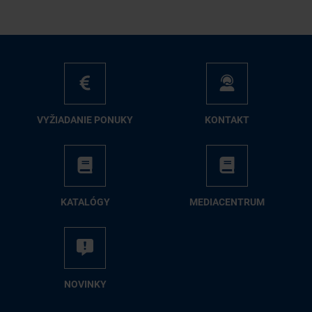
VY­ŽIA­DA­NIE PO­NU­KY
KON­TAKT
KA­TA­LÓ­GY
ME­DIA­CEN­TRUM
NO­VIN­KY