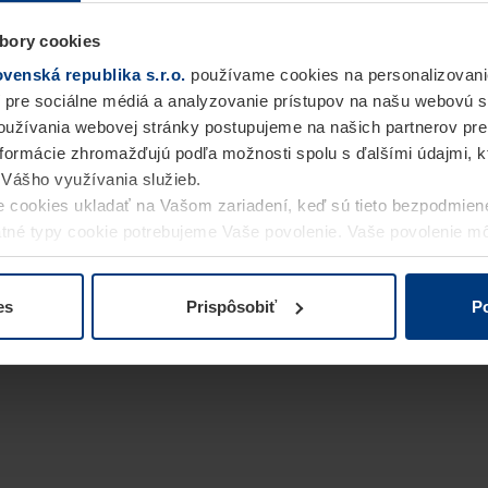
bory cookies
enská republika s.r.o.
používame cookies na personalizovani
 pre sociálne médiá a analyzovanie prístupov na našu webovú 
užívania webovej stránky postupujeme na našich partnerov pre
informácie zhromažďujú podľa možnosti spolu s ďalšími údajmi, kto
i Vášho využívania služieb.
 cookies ukladať na Vašom zariadení, keď sú tieto bezpodmien
statné typy cookie potrebujeme Vaše povolenie. Vaše povolenie 
cookie na stránke
Vyhlásenie o ochrane osobných údajov
naše
es
Prispôsobiť
Po