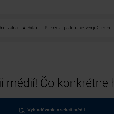
ernizátori
Architekti
Priemysel, podnikanie, verejný sektor
cii médií! Čo konkrétne
Vyhľadávanie v sekcii médií