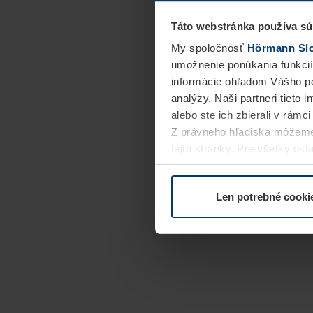
Táto webstránka používa sú
My spoločnosť
Hörmann Slov
umožnenie ponúkania funkcií
informácie ohľadom Vášho po
analýzy. Naši partneri tieto 
alebo ste ich zbierali v rámc
Z právneho hľadiska môžeme
tejto stránky. Pre všetky o
alebo odvolať vo vysvetlení 
Len potrebné cooki