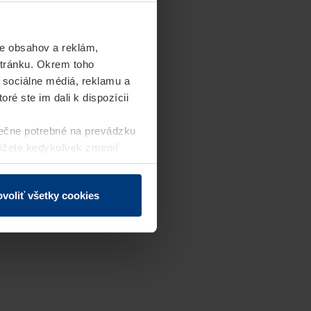
e obsahov a reklám,
stránku. Okrem toho
 sociálne médiá, reklamu a
ré ste im dali k dispozícii
ečne potrebné na prevádzku
môžete kedykoľvek zmeniť
j webovej stránky.
voliť všetky cookies