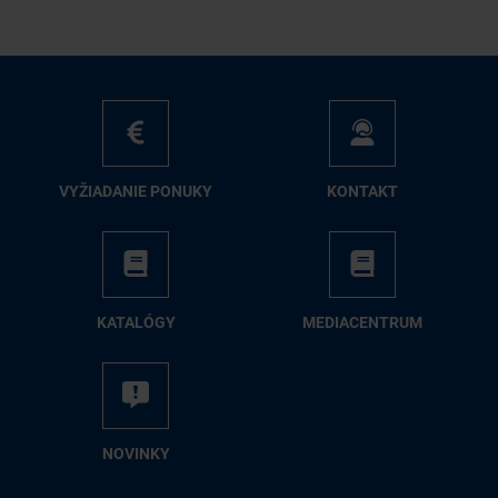
VY­ŽIA­DA­NIE PO­NU­KY
KON­TAKT
KA­TA­LÓ­GY
ME­DIA­CEN­TRUM
NO­VIN­KY