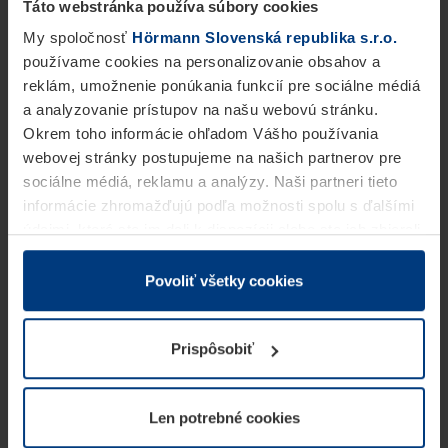
Táto webstránka používa súbory cookies
My spoločnosť
Hörmann Slovenská republika s.r.o.
používame cookies na personalizovanie obsahov a
reklám, umožnenie ponúkania funkcií pre sociálne médiá
a analyzovanie prístupov na našu webovú stránku.
Okrem toho informácie ohľadom Vášho používania
webovej stránky postupujeme na našich partnerov pre
sociálne médiá, reklamu a analýzy. Naši partneri tieto
informácie zhromažďujú podľa možnosti spolu s ďalšími
údajmi, ktoré ste im dali k dispozícii alebo ste ich zbierali
v rámci Vášho využívania služieb.
Z právneho hľadiska môžeme cookies ukladať na Vašom
Povoliť všetky cookies
zariadení, keď sú tieto bezpodmienečne potrebné na
prevádzku tejto stránky. Pre všetky ostatné typy cookie
Prispôsobiť
potrebujeme Vaše povolenie. Vaše povolenie môžete
kedykoľvek zmeniť alebo odvolať vo vysvetlení cookie
na stránke
Vyhlásenie o ochrane osobných údajov
Len potrebné cookies
našej webovej stránky.