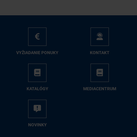
VY­ŽIA­DA­NIE PO­NU­KY
KON­TAKT
KA­TA­LÓ­GY
ME­DIA­CEN­TRUM
NO­VIN­KY