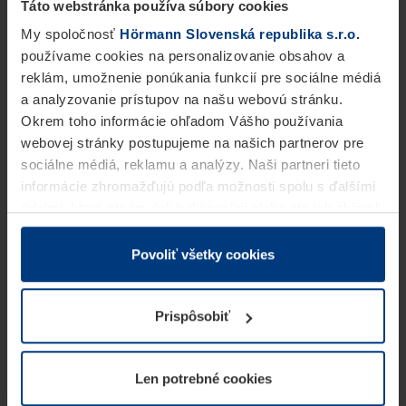
Táto webstránka používa súbory cookies
My spoločnosť
Hörmann Slovenská republika s.r.o.
používame cookies na personalizovanie obsahov a
reklám, umožnenie ponúkania funkcií pre sociálne médiá
a analyzovanie prístupov na našu webovú stránku.
Okrem toho informácie ohľadom Vášho používania
webovej stránky postupujeme na našich partnerov pre
sociálne médiá, reklamu a analýzy. Naši partneri tieto
informácie zhromažďujú podľa možnosti spolu s ďalšími
údajmi, ktoré ste im dali k dispozícii alebo ste ich zbierali
v rámci Vášho využívania služieb.
Z právneho hľadiska môžeme cookies ukladať na Vašom
Povoliť všetky cookies
zariadení, keď sú tieto bezpodmienečne potrebné na
prevádzku tejto stránky. Pre všetky ostatné typy cookie
Prispôsobiť
potrebujeme Vaše povolenie. Vaše povolenie môžete
kedykoľvek zmeniť alebo odvolať vo vysvetlení cookie
na stránke
Vyhlásenie o ochrane osobných údajov
Len potrebné cookies
našej webovej stránky.