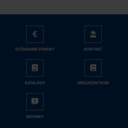
VY­ŽIA­DA­NIE PO­NU­KY
KON­TAKT
KA­TA­LÓ­GY
ME­DIA­CEN­TRUM
NO­VIN­KY