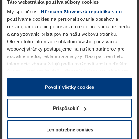
Táto webstránka používa súbory cookies
My spoločnosť
Hörmann Slovenská republika s.r.o.
používame cookies na personalizovanie obsahov a
reklám, umožnenie ponúkania funkcií pre sociálne médiá
a analyzovanie prístupov na našu webovú stránku.
Okrem toho informácie ohľadom Vášho používania
webovej stránky postupujeme na našich partnerov pre
sociálne médiá, reklamu a analýzy. Naši partneri tieto
informácie zhromažďujú podľa možnosti spolu s ďalšími
údajmi, ktoré ste im dali k dispozícii alebo ste ich zbierali
v rámci Vášho využívania služieb.
Z právneho hľadiska môžeme cookies ukladať na Vašom
Povoliť všetky cookies
zariadení, keď sú tieto bezpodmienečne potrebné na
prevádzku tejto stránky. Pre všetky ostatné typy cookie
Prispôsobiť
potrebujeme Vaše povolenie. Vaše povolenie môžete
kedykoľvek zmeniť alebo odvolať vo vysvetlení cookie
na stránke
Vyhlásenie o ochrane osobných údajov
Len potrebné cookies
našej webovej stránky.