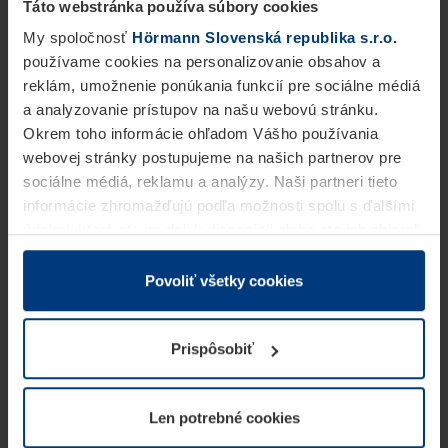
Táto webstránka používa súbory cookies
My spoločnosť
Hörmann Slovenská republika s.r.o.
používame cookies na personalizovanie obsahov a
reklám, umožnenie ponúkania funkcií pre sociálne médiá
a analyzovanie prístupov na našu webovú stránku.
Okrem toho informácie ohľadom Vášho používania
webovej stránky postupujeme na našich partnerov pre
sociálne médiá, reklamu a analýzy. Naši partneri tieto
informácie zhromažďujú podľa možnosti spolu s ďalšími
údajmi, ktoré ste im dali k dispozícii alebo ste ich zbierali
v rámci Vášho využívania služieb.
Z právneho hľadiska môžeme cookies ukladať na Vašom
Povoliť všetky cookies
zariadení, keď sú tieto bezpodmienečne potrebné na
prevádzku tejto stránky. Pre všetky ostatné typy cookie
Prispôsobiť
potrebujeme Vaše povolenie. Vaše povolenie môžete
kedykoľvek zmeniť alebo odvolať vo vysvetlení cookie
na stránke
Vyhlásenie o ochrane osobných údajov
Len potrebné cookies
našej webovej stránky.