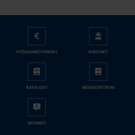
VY­ŽIA­DA­NIE PO­NU­KY
KON­TAKT
KA­TA­LÓ­GY
ME­DIA­CEN­TRUM
NO­VIN­KY