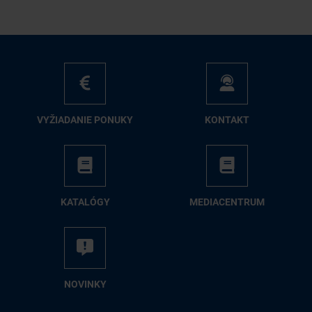
VY­ŽIA­DA­NIE PO­NU­KY
KON­TAKT
KA­TA­LÓ­GY
ME­DIA­CEN­TRUM
NO­VIN­KY