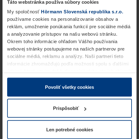
Táto webstránka používa súbory cookies
My spoločnosť
Hörmann Slovenská republika s.r.o.
používame cookies na personalizovanie obsahov a
reklám, umožnenie ponúkania funkcií pre sociálne médiá
a analyzovanie prístupov na našu webovú stránku.
Okrem toho informácie ohľadom Vášho používania
webovej stránky postupujeme na našich partnerov pre
sociálne médiá, reklamu a analýzy. Naši partneri tieto
informácie zhromažďujú podľa možnosti spolu s ďalšími
údajmi, ktoré ste im dali k dispozícii alebo ste ich zbierali
v rámci Vášho využívania služieb.
Z právneho hľadiska môžeme cookies ukladať na Vašom
Povoliť všetky cookies
zariadení, keď sú tieto bezpodmienečne potrebné na
prevádzku tejto stránky. Pre všetky ostatné typy cookie
Prispôsobiť
potrebujeme Vaše povolenie. Vaše povolenie môžete
kedykoľvek zmeniť alebo odvolať vo vysvetlení cookie
na stránke
Vyhlásenie o ochrane osobných údajov
Len potrebné cookies
našej webovej stránky.