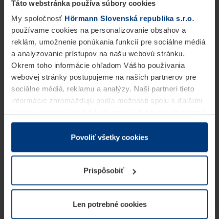
Táto webstránka používa súbory cookies
My spoločnosť
Hörmann Slovenská republika s.r.o.
používame cookies na personalizovanie obsahov a
reklám, umožnenie ponúkania funkcií pre sociálne médiá
a analyzovanie prístupov na našu webovú stránku.
Okrem toho informácie ohľadom Vášho používania
webovej stránky postupujeme na našich partnerov pre
sociálne médiá, reklamu a analýzy. Naši partneri tieto
informácie zhromažďujú podľa možnosti spolu s ďalšími
údajmi, ktoré ste im dali k dispozícii alebo ste ich zbierali
v rámci Vášho využívania služieb.
Z právneho hľadiska môžeme cookies ukladať na Vašom
Povoliť všetky cookies
zariadení, keď sú tieto bezpodmienečne potrebné na
prevádzku tejto stránky. Pre všetky ostatné typy cookie
Prispôsobiť
potrebujeme Vaše povolenie. Vaše povolenie môžete
kedykoľvek zmeniť alebo odvolať vo vysvetlení cookie
na stránke
Vyhlásenie o ochrane osobných údajov
Len potrebné cookies
našej webovej stránky.