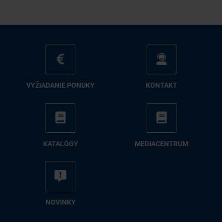
VY­ŽIA­DA­NIE PO­NU­KY
KON­TAKT
KA­TA­LÓ­GY
ME­DIA­CEN­TRUM
NO­VIN­KY