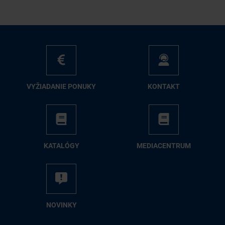
VY­ŽIA­DA­NIE PO­NU­KY
KON­TAKT
KA­TA­LÓ­GY
ME­DIA­CEN­TRUM
NO­VIN­KY