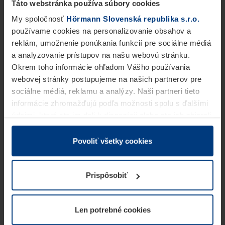
Táto webstránka používa súbory cookies
My spoločnosť
Hörmann Slovenská republika s.r.o.
používame cookies na personalizovanie obsahov a
reklám, umožnenie ponúkania funkcií pre sociálne médiá
a analyzovanie prístupov na našu webovú stránku.
Okrem toho informácie ohľadom Vášho používania
webovej stránky postupujeme na našich partnerov pre
sociálne médiá, reklamu a analýzy. Naši partneri tieto
informácie zhromažďujú podľa možnosti spolu s ďalšími
údajmi, ktoré ste im dali k dispozícii alebo ste ich zbierali
v rámci Vášho využívania služieb.
Z právneho hľadiska môžeme cookies ukladať na Vašom
Povoliť všetky cookies
zariadení, keď sú tieto bezpodmienečne potrebné na
prevádzku tejto stránky. Pre všetky ostatné typy cookie
Prispôsobiť
potrebujeme Vaše povolenie. Vaše povolenie môžete
kedykoľvek zmeniť alebo odvolať vo vysvetlení cookie
na stránke
Vyhlásenie o ochrane osobných údajov
Len potrebné cookies
našej webovej stránky.