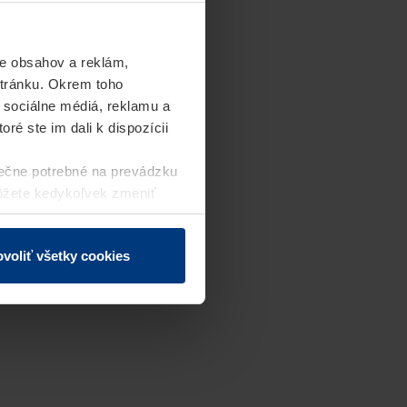
e obsahov a reklám,
stránku. Okrem toho
 sociálne médiá, reklamu a
ré ste im dali k dispozícii
ečne potrebné na prevádzku
môžete kedykoľvek zmeniť
j webovej stránky.
voliť všetky cookies