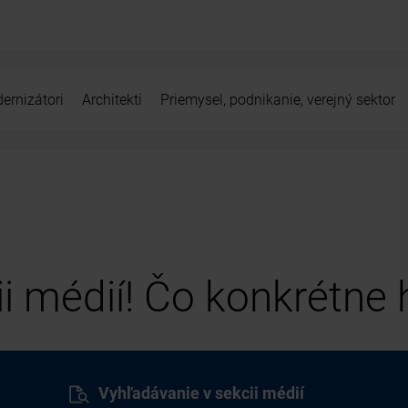
ernizátori
Architekti
Priemysel, podnikanie, verejný sektor
cii médií! Čo konkrétne
Vyhľadávanie v sekcii médií