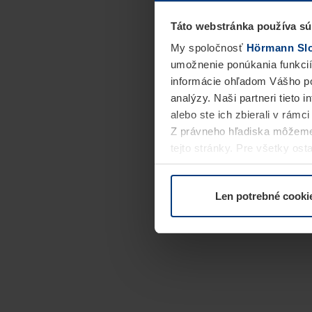
Táto webstránka používa sú
My spoločnosť
Hörmann Slov
umožnenie ponúkania funkcií
informácie ohľadom Vášho po
analýzy. Naši partneri tieto 
alebo ste ich zbierali v rámc
Z právneho hľadiska môžeme
tejto stránky. Pre všetky o
alebo odvolať vo vysvetlení 
Len potrebné cooki