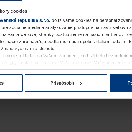
bory cookies
enská republika s.r.o.
používame cookies na personalizovani
 pre sociálne médiá a analyzovanie prístupov na našu webovú 
užívania webovej stránky postupujeme na našich partnerov pre
informácie zhromažďujú podľa možnosti spolu s ďalšími údajmi, kto
i Vášho využívania služieb.
 cookies ukladať na Vašom zariadení, keď sú tieto bezpodmien
statné typy cookie potrebujeme Vaše povolenie. Vaše povolenie 
cookie na stránke
Vyhlásenie o ochrane osobných údajov
naše
es
Prispôsobiť
Po