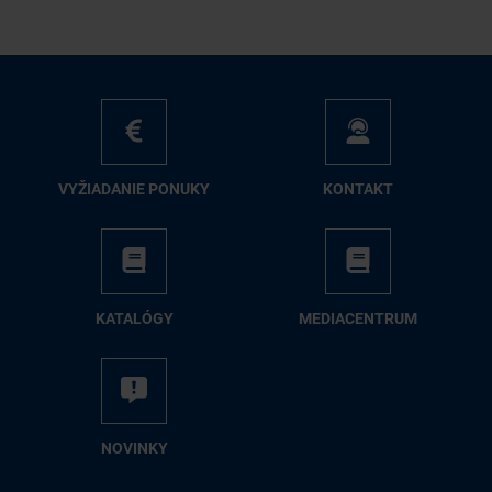
VY­ŽIA­DA­NIE PO­NU­KY
KON­TAKT
KA­TA­LÓ­GY
ME­DIA­CEN­TRUM
NO­VIN­KY