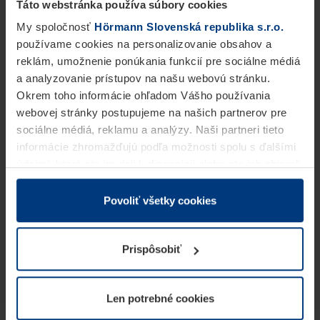
Táto webstránka používa súbory cookies
My spoločnosť
Hörmann Slovenská republika s.r.o.
používame cookies na personalizovanie obsahov a
reklám, umožnenie ponúkania funkcií pre sociálne médiá
a analyzovanie prístupov na našu webovú stránku.
Okrem toho informácie ohľadom Vášho používania
webovej stránky postupujeme na našich partnerov pre
sociálne médiá, reklamu a analýzy. Naši partneri tieto
informácie zhromažďujú podľa možnosti spolu s ďalšími
údajmi, ktoré ste im dali k dispozícii alebo ste ich zbierali
v rámci Vášho využívania služieb.
Z právneho hľadiska môžeme cookies ukladať na Vašom
Povoliť všetky cookies
zariadení, keď sú tieto bezpodmienečne potrebné na
prevádzku tejto stránky. Pre všetky ostatné typy cookie
Prispôsobiť
potrebujeme Vaše povolenie. Vaše povolenie môžete
kedykoľvek zmeniť alebo odvolať vo vysvetlení cookie
na stránke
Vyhlásenie o ochrane osobných údajov
Len potrebné cookies
našej webovej stránky.