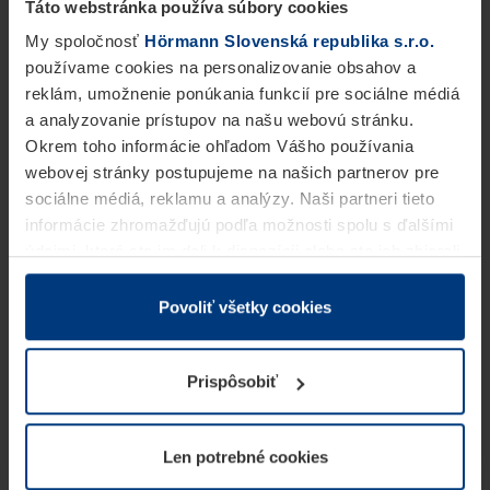
Táto webstránka používa súbory cookies
My spoločnosť
Hörmann Slovenská republika s.r.o.
používame cookies na personalizovanie obsahov a
reklám, umožnenie ponúkania funkcií pre sociálne médiá
a analyzovanie prístupov na našu webovú stránku.
Okrem toho informácie ohľadom Vášho používania
webovej stránky postupujeme na našich partnerov pre
sociálne médiá, reklamu a analýzy. Naši partneri tieto
informácie zhromažďujú podľa možnosti spolu s ďalšími
údajmi, ktoré ste im dali k dispozícii alebo ste ich zbierali
v rámci Vášho využívania služieb.
Z právneho hľadiska môžeme cookies ukladať na Vašom
Povoliť všetky cookies
zariadení, keď sú tieto bezpodmienečne potrebné na
prevádzku tejto stránky. Pre všetky ostatné typy cookie
Prispôsobiť
potrebujeme Vaše povolenie. Vaše povolenie môžete
kedykoľvek zmeniť alebo odvolať vo vysvetlení cookie
na stránke
Vyhlásenie o ochrane osobných údajov
Len potrebné cookies
našej webovej stránky.