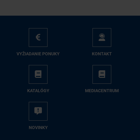
VY­ŽIA­DA­NIE PO­NU­KY
KON­TAKT
KA­TA­LÓ­GY
ME­DIA­CEN­TRUM
NO­VIN­KY