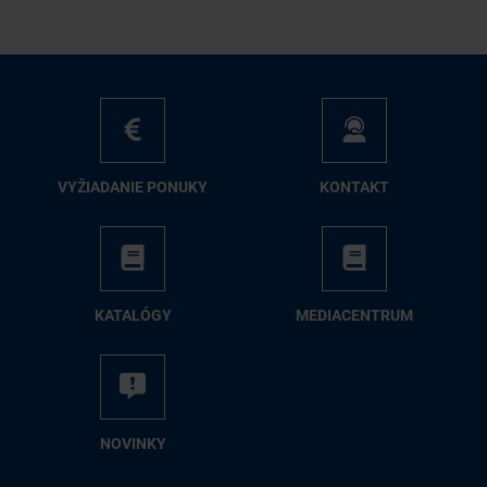
VY­ŽIA­DA­NIE PO­NU­KY
KON­TAKT
KA­TA­LÓ­GY
ME­DIA­CEN­TRUM
NO­VIN­KY