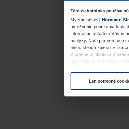
Táto webstránka používa sú
My spoločnosť
Hörmann Slov
umožnenie ponúkania funkcií
informácie ohľadom Vášho po
analýzy. Naši partneri tieto 
alebo ste ich zbierali v rámc
Z právneho hľadiska môžeme
tejto stránky. Pre všetky o
alebo odvolať vo vysvetlení 
Len potrebné cooki