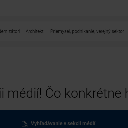
ernizátori
Architekti
Priemysel, podnikanie, verejný sektor
cii médií! Čo konkrétne
Vyhľadávanie v sekcii médií