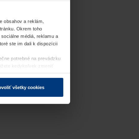
e obsahov a reklám,
stránku. Okrem toho
 sociálne médiá, reklamu a
ré ste im dali k dispozícii
ečne potrebné na prevádzku
môžete kedykoľvek zmeniť
j webovej stránky.
voliť všetky cookies