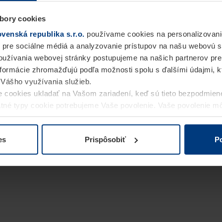
bory cookies
enská republika s.r.o.
používame cookies na personalizovani
 pre sociálne médiá a analyzovanie prístupov na našu webovú 
užívania webovej stránky postupujeme na našich partnerov pre
informácie zhromažďujú podľa možnosti spolu s ďalšími údajmi, kto
i Vášho využívania služieb.
 cookies ukladať na Vašom zariadení, keď sú tieto bezpodmien
statné typy cookie potrebujeme Vaše povolenie. Vaše povolenie 
cookie na stránke
Vyhlásenie o ochrane osobných údajov
naše
es
Prispôsobiť
Po