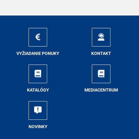
VY­ŽIA­DA­NIE PO­NU­KY
KON­TAKT
KA­TA­LÓ­GY
ME­DIA­CEN­TRUM
NO­VIN­KY