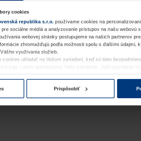
bory cookies
enská republika s.r.o.
používame cookies na personalizovani
 pre sociálne médiá a analyzovanie prístupov na našu webovú 
užívania webovej stránky postupujeme na našich partnerov pre
informácie zhromažďujú podľa možnosti spolu s ďalšími údajmi, kto
i Vášho využívania služieb.
 cookies ukladať na Vašom zariadení, keď sú tieto bezpodmien
statné typy cookie potrebujeme Vaše povolenie. Vaše povolenie 
cookie na stránke
Vyhlásenie o ochrane osobných údajov
naše
es
Prispôsobiť
Po