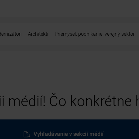
ernizátori
Architekti
Priemysel, podnikanie, verejný sektor
cii médií! Čo konkrétne
Vyhľadávanie v sekcii médií