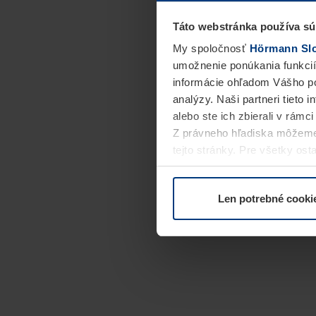
Táto webstránka používa sú
My spoločnosť
Hörmann Slov
umožnenie ponúkania funkcií
informácie ohľadom Vášho po
analýzy. Naši partneri tieto 
alebo ste ich zbierali v rámc
Z právneho hľadiska môžeme
tejto stránky. Pre všetky o
alebo odvolať vo vysvetlení 
Len potrebné cooki