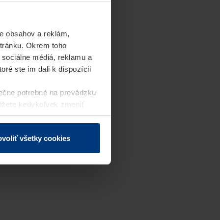
e obsahov a reklám,
stránku. Okrem toho
 sociálne médiá, reklamu a
ré ste im dali k dispozícii
ečne potrebné na prevádzku
môžete kedykoľvek zmeniť
j webovej stránky.
voliť všetky cookies