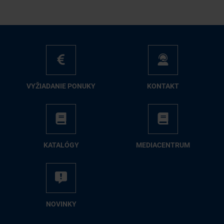
VY­ŽIA­DA­NIE PO­NU­KY
KON­TAKT
KA­TA­LÓ­GY
ME­DIA­CEN­TRUM
NO­VIN­KY