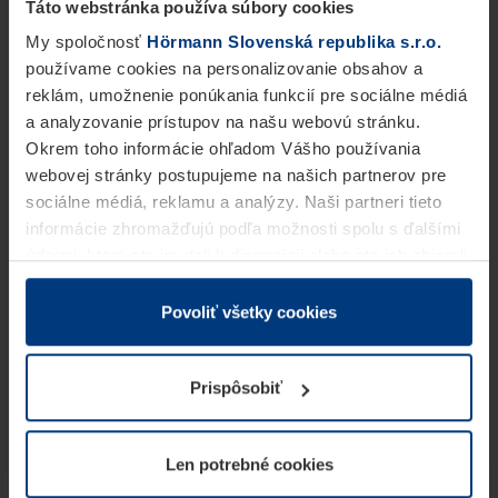
Táto webstránka používa súbory cookies
My spoločnosť
Hörmann Slovenská republika s.r.o.
používame cookies na personalizovanie obsahov a
reklám, umožnenie ponúkania funkcií pre sociálne médiá
a analyzovanie prístupov na našu webovú stránku.
Okrem toho informácie ohľadom Vášho používania
webovej stránky postupujeme na našich partnerov pre
sociálne médiá, reklamu a analýzy. Naši partneri tieto
informácie zhromažďujú podľa možnosti spolu s ďalšími
údajmi, ktoré ste im dali k dispozícii alebo ste ich zbierali
v rámci Vášho využívania služieb.
Z právneho hľadiska môžeme cookies ukladať na Vašom
Povoliť všetky cookies
zariadení, keď sú tieto bezpodmienečne potrebné na
prevádzku tejto stránky. Pre všetky ostatné typy cookie
Prispôsobiť
potrebujeme Vaše povolenie. Vaše povolenie môžete
kedykoľvek zmeniť alebo odvolať vo vysvetlení cookie
na stránke
Vyhlásenie o ochrane osobných údajov
Len potrebné cookies
našej webovej stránky.