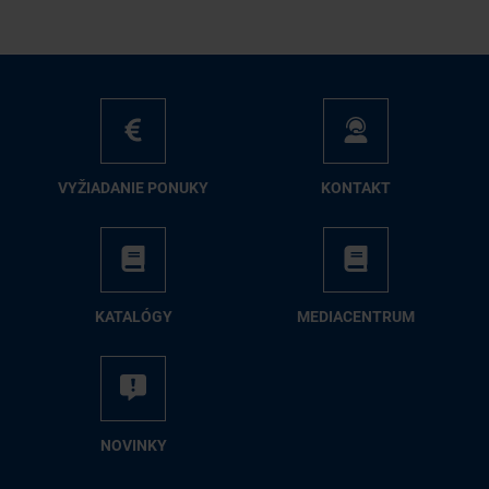
VY­ŽIA­DA­NIE PO­NU­KY
KON­TAKT
KA­TA­LÓ­GY
ME­DIA­CEN­TRUM
NO­VIN­KY