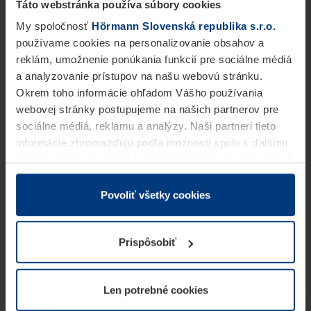
Táto webstránka používa súbory cookies
My spoločnosť
Hörmann Slovenská republika s.r.o.
používame cookies na personalizovanie obsahov a
reklám, umožnenie ponúkania funkcií pre sociálne médiá
a analyzovanie prístupov na našu webovú stránku.
Okrem toho informácie ohľadom Vášho používania
webovej stránky postupujeme na našich partnerov pre
sociálne médiá, reklamu a analýzy. Naši partneri tieto
informácie zhromažďujú podľa možnosti spolu s ďalšími
údajmi, ktoré ste im dali k dispozícii alebo ste ich zbierali
v rámci Vášho využívania služieb.
Z právneho hľadiska môžeme cookies ukladať na Vašom
Povoliť všetky cookies
zariadení, keď sú tieto bezpodmienečne potrebné na
prevádzku tejto stránky. Pre všetky ostatné typy cookie
Prispôsobiť
potrebujeme Vaše povolenie. Vaše povolenie môžete
kedykoľvek zmeniť alebo odvolať vo vysvetlení cookie
na stránke
Vyhlásenie o ochrane osobných údajov
Len potrebné cookies
našej webovej stránky.