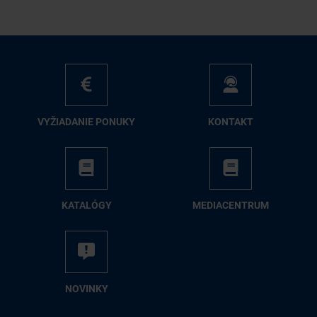
VY­ŽIA­DA­NIE PO­NU­KY
KON­TAKT
KA­TA­LÓ­GY
ME­DIA­CEN­TRUM
NO­VIN­KY