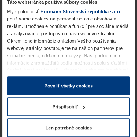
Táto webstránka používa súbory cookies
My spoločnosť
Hörmann Slovenská republika s.r.o.
používame cookies na personalizovanie obsahov a
reklám, umožnenie ponúkania funkcií pre sociálne médiá
a analyzovanie prístupov na našu webovú stránku.
Okrem toho informácie ohľadom Vášho používania
webovej stránky postupujeme na našich partnerov pre
sociálne médiá, reklamu a analýzy. Naši partneri tieto
informácie zhromažďujú podľa možnosti spolu s ďalšími
údajmi, ktoré ste im dali k dispozícii alebo ste ich zbierali
v rámci Vášho využívania služieb.
Z právneho hľadiska môžeme cookies ukladať na Vašom
Povoliť všetky cookies
zariadení, keď sú tieto bezpodmienečne potrebné na
prevádzku tejto stránky. Pre všetky ostatné typy cookie
Prispôsobiť
potrebujeme Vaše povolenie. Vaše povolenie môžete
kedykoľvek zmeniť alebo odvolať vo vysvetlení cookie
na stránke
Vyhlásenie o ochrane osobných údajov
Len potrebné cookies
našej webovej stránky.