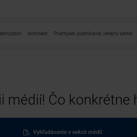
ernizátori
Architekti
Priemysel, podnikanie, verejný sektor
cii médií! Čo konkrétne
Vyhľadávanie v sekcii médií