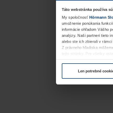
Táto webstránka používa sú
My spoločnosť
Hörmann Slov
umožnenie ponúkania funkcií
informácie ohľadom Vášho po
analýzy. Naši partneri tieto 
alebo ste ich zbierali v rámc
Z právneho hľadiska môžeme
tejto stránky. Pre všetky o
alebo odvolať vo vysvetlení 
Len potrebné cooki