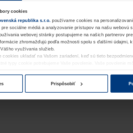
bory cookies
enská republika s.r.o.
používame cookies na personalizovani
 pre sociálne médiá a analyzovanie prístupov na našu webovú 
užívania webovej stránky postupujeme na našich partnerov pre
informácie zhromažďujú podľa možnosti spolu s ďalšími údajmi, kto
i Vášho využívania služieb.
 cookies ukladať na Vašom zariadení, keď sú tieto bezpodmien
statné typy cookie potrebujeme Vaše povolenie. Vaše povolenie 
cookie na stránke
Vyhlásenie o ochrane osobných údajov
naše
es
Prispôsobiť
Po