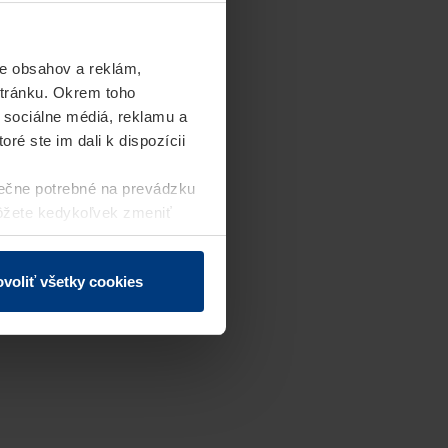
e obsahov a reklám,
stránku. Okrem toho
 sociálne médiá, reklamu a
ré ste im dali k dispozícii
ečne potrebné na prevádzku
môžete kedykoľvek zmeniť
j webovej stránky.
voliť všetky cookies