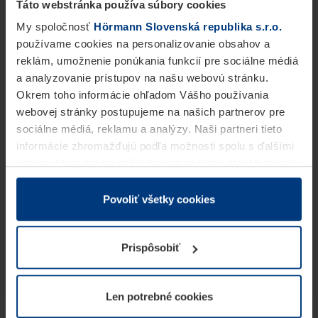
Táto webstránka používa súbory cookies
My spoločnosť
Hörmann Slovenská republika s.r.o.
používame cookies na personalizovanie obsahov a
reklám, umožnenie ponúkania funkcií pre sociálne médiá
a analyzovanie prístupov na našu webovú stránku.
Okrem toho informácie ohľadom Vášho používania
webovej stránky postupujeme na našich partnerov pre
sociálne médiá, reklamu a analýzy. Naši partneri tieto
informácie zhromažďujú podľa možnosti spolu s ďalšími
údajmi, ktoré ste im dali k dispozícii alebo ste ich zbierali
v rámci Vášho využívania služieb.
Z právneho hľadiska môžeme cookies ukladať na Vašom
Povoliť všetky cookies
zariadení, keď sú tieto bezpodmienečne potrebné na
prevádzku tejto stránky. Pre všetky ostatné typy cookie
Prispôsobiť
potrebujeme Vaše povolenie. Vaše povolenie môžete
kedykoľvek zmeniť alebo odvolať vo vysvetlení cookie
na stránke
Vyhlásenie o ochrane osobných údajov
Len potrebné cookies
našej webovej stránky.