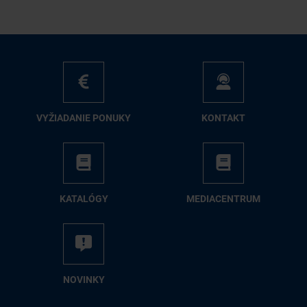
VY­ŽIA­DA­NIE PO­NU­KY
KON­TAKT
KA­TA­LÓ­GY
ME­DIA­CEN­TRUM
NO­VIN­KY