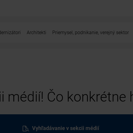
ernizátori
Architekti
Priemysel, podnikanie, verejný sektor
cii médií! Čo konkrétne
Vyhľadávanie v sekcii médií