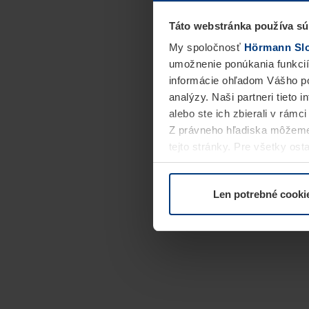
Táto webstránka používa sú
My spoločnosť
Hörmann Slov
umožnenie ponúkania funkcií
informácie ohľadom Vášho po
analýzy. Naši partneri tieto 
alebo ste ich zbierali v rámc
Z právneho hľadiska môžeme
tejto stránky. Pre všetky o
alebo odvolať vo vysvetlení 
Len potrebné cooki