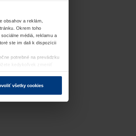
e obsahov a reklám,
stránku. Okrem toho
 sociálne médiá, reklamu a
ré ste im dali k dispozícii
ečne potrebné na prevádzku
môžete kedykoľvek zmeniť
j webovej stránky.
voliť všetky cookies