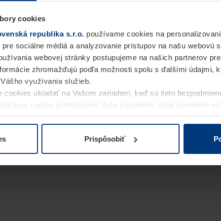
bory cookies
enská republika s.r.o.
používame cookies na personalizovani
 pre sociálne médiá a analyzovanie prístupov na našu webovú 
užívania webovej stránky postupujeme na našich partnerov pre
informácie zhromažďujú podľa možnosti spolu s ďalšími údajmi, kto
i Vášho využívania služieb.
 cookies ukladať na Vašom zariadení, keď sú tieto bezpodmien
statné typy cookie potrebujeme Vaše povolenie. Vaše povolenie 
cookie na stránke
Vyhlásenie o ochrane osobných údajov
naše
es
Prispôsobiť
Po