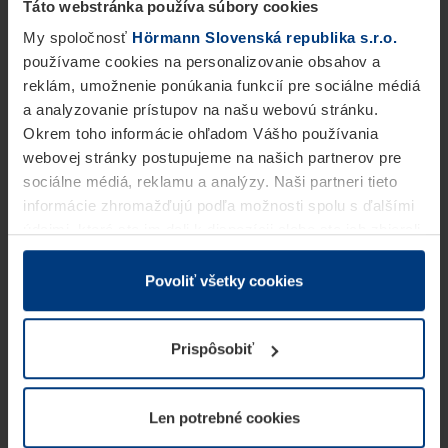
Táto webstránka používa súbory cookies
My spoločnosť
Hörmann Slovenská republika s.r.o.
používame cookies na personalizovanie obsahov a
reklám, umožnenie ponúkania funkcií pre sociálne médiá
a analyzovanie prístupov na našu webovú stránku.
Okrem toho informácie ohľadom Vášho používania
webovej stránky postupujeme na našich partnerov pre
sociálne médiá, reklamu a analýzy. Naši partneri tieto
informácie zhromažďujú podľa možnosti spolu s ďalšími
údajmi, ktoré ste im dali k dispozícii alebo ste ich zbierali
v rámci Vášho využívania služieb.
Z právneho hľadiska môžeme cookies ukladať na Vašom
Povoliť všetky cookies
zariadení, keď sú tieto bezpodmienečne potrebné na
prevádzku tejto stránky. Pre všetky ostatné typy cookie
Prispôsobiť
potrebujeme Vaše povolenie. Vaše povolenie môžete
kedykoľvek zmeniť alebo odvolať vo vysvetlení cookie
na stránke
Vyhlásenie o ochrane osobných údajov
Len potrebné cookies
našej webovej stránky.