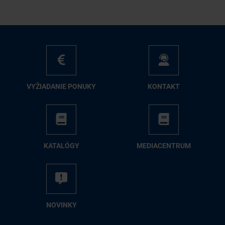
VY­ŽIA­DA­NIE PO­NU­KY
KON­TAKT
KA­TA­LÓ­GY
ME­DIA­CEN­TRUM
NO­VIN­KY