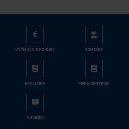
VY­ŽIA­DA­NIE PO­NU­KY
KON­TAKT
KA­TA­LÓ­GY
ME­DIA­CEN­TRUM
NO­VIN­KY