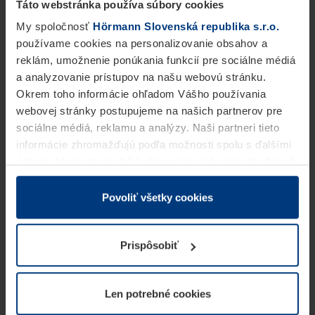
Táto webstránka používa súbory cookies
My spoločnosť
Hörmann Slovenská republika s.r.o.
používame cookies na personalizovanie obsahov a
reklám, umožnenie ponúkania funkcií pre sociálne médiá
a analyzovanie prístupov na našu webovú stránku.
Okrem toho informácie ohľadom Vášho používania
webovej stránky postupujeme na našich partnerov pre
sociálne médiá, reklamu a analýzy. Naši partneri tieto
informácie zhromažďujú podľa možnosti spolu s ďalšími
údajmi, ktoré ste im dali k dispozícii alebo ste ich zbierali
v rámci Vášho využívania služieb.
Z právneho hľadiska môžeme cookies ukladať na Vašom
Povoliť všetky cookies
zariadení, keď sú tieto bezpodmienečne potrebné na
prevádzku tejto stránky. Pre všetky ostatné typy cookie
Prispôsobiť
potrebujeme Vaše povolenie. Vaše povolenie môžete
kedykoľvek zmeniť alebo odvolať vo vysvetlení cookie
na stránke
Vyhlásenie o ochrane osobných údajov
Len potrebné cookies
našej webovej stránky.