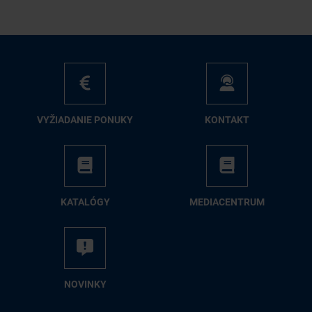
VY­ŽIA­DA­NIE PO­NU­KY
KON­TAKT
KA­TA­LÓ­GY
ME­DIA­CEN­TRUM
NO­VIN­KY