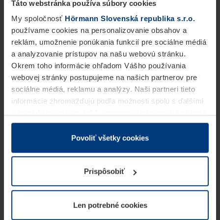
Táto webstránka používa súbory cookies
My spoločnosť
Hörmann Slovenská republika s.r.o.
používame cookies na personalizovanie obsahov a
reklám, umožnenie ponúkania funkcií pre sociálne médiá
a analyzovanie prístupov na našu webovú stránku.
Okrem toho informácie ohľadom Vášho používania
webovej stránky postupujeme na našich partnerov pre
sociálne médiá, reklamu a analýzy. Naši partneri tieto
informácie zhromažďujú podľa možnosti spolu s ďalšími
údajmi, ktoré ste im dali k dispozícii alebo ste ich zbierali
v rámci Vášho využívania služieb.
Z právneho hľadiska môžeme cookies ukladať na Vašom
Povoliť všetky cookies
zariadení, keď sú tieto bezpodmienečne potrebné na
prevádzku tejto stránky. Pre všetky ostatné typy cookie
Prispôsobiť
potrebujeme Vaše povolenie. Vaše povolenie môžete
kedykoľvek zmeniť alebo odvolať vo vysvetlení cookie
na stránke
Vyhlásenie o ochrane osobných údajov
Len potrebné cookies
našej webovej stránky.